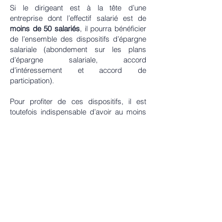
Si le dirigeant est à la tête d’une
entreprise dont l’effectif salarié est de
moins de 50 salariés
, il pourra bénéficier
de l’ensemble des dispositifs d’épargne
salariale (abondement sur les plans
d’épargne salariale, accord
d’intéressement et accord de
participation).
Pour profiter de ces dispositifs, il est
toutefois indispensable d’avoir au moins
un salarié présent au moment du
versement des primes (intéressement,
participation, abondement) du dirigeant.
Prenez rapidement rendez-vous avec le
Cabinet PEZARD Conseil à Pau.
Le
Cabinet PÉZARD Conseil
vous reçoit à
Pau (64) au
48, Cours Camou
et se
déplace à votre rencontre en
Béarn
et
Pays Basque
, partout en
Région Nouvelle