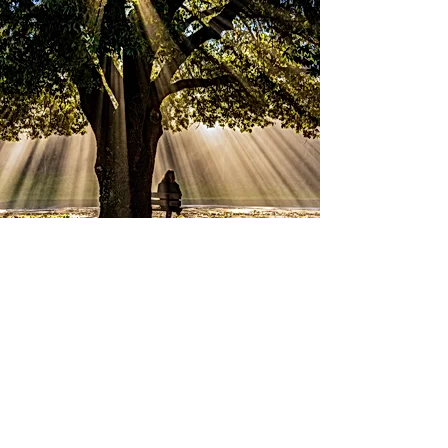
Préparer ma suite
S’il est un sujet difficile à aborder, c’est
bien celui-ci ...
et après moi
?
Comment m’organiser, de la façon la plus
apaisée possible, pour que les gens qui
me sont chers trouvent la ressource dans
ces circonstances ?