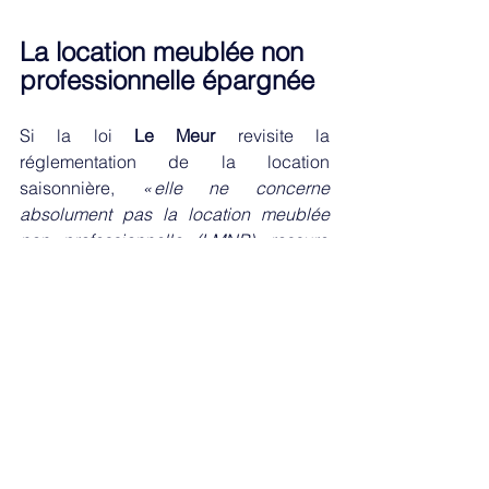
La location meublée non 
professionnelle épargnée 
Si la loi 
Le Meur 
revisite la 
réglementation de la location 
saisonnière, 
« elle ne concerne 
absolument pas la location meublée 
non professionnelle (LMNP),
 rassure 
Thomas Grasset, Directeur résidentiel 
chez BPCE Solutions immobilières. 
En 
effet, la LMNP, qu
’
elle soit sans bail 
commercial (le propriétaire-bailleur 
garde la main sur la gestion du bien) 
ou gérée (la gestion est déléguée à un 
exploitant), a vocation à proposer des 
baux de long terme d
’
habitation en 
résidence principale »
. 