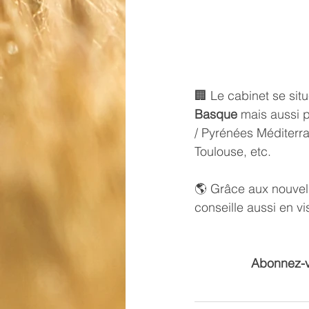
🏢 Le cabinet se sit
Basque
 mais aussi p
/ Pyrénées Méditerr
Toulouse
, etc.
🌎 Grâce aux nouvell
conseille aussi en v
Abonnez-vo