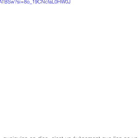
iNiATBSw?si=8o_19CNcfaL0HW0J