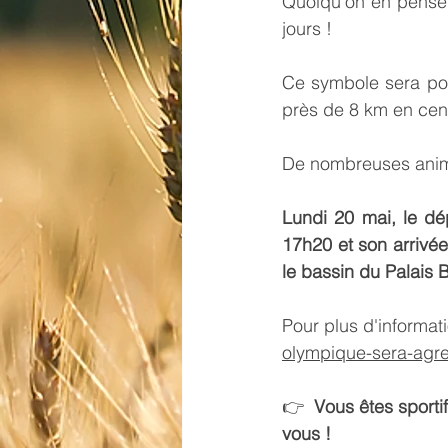
Quoiqu'on en pense,
jours !
Ce symbole sera port
près de 8 km en centr
De nombreuses animat
Lundi 20 mai, le dé
17h20 et son arrivé
le bassin du Palais
Pour plus d'informati
olympique-sera-agr
👉  
Vous êtes sporti
vous !