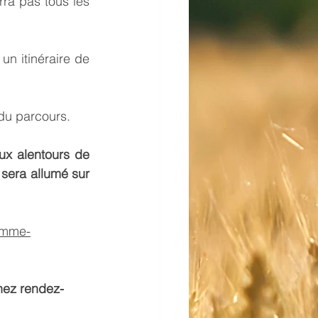
ra pas tous les 
n itinéraire de 
 du parcours.
x alentours de 
era allumé sur 
lamme-
enez rendez-