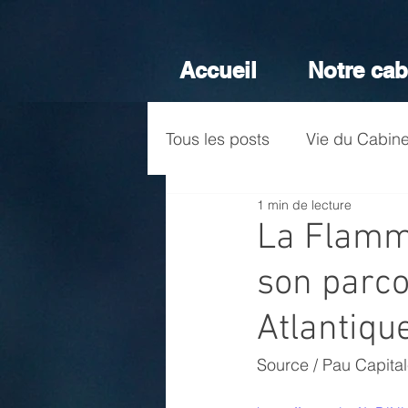
Accueil
Notre cab
Tous les posts
Vie du Cabine
1 min de lecture
La Flamm
son parco
Atlantiqu
Source / Pau Capita