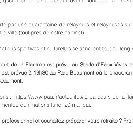
 quoiqu'on en dise, c'est un évènement que l'on ne ver
é par une quarantaine de relayeurs et relayeuses sur u
e-ville (tout près de notre cabinet). 
ions sportives et culturelles se tiendront tout au long
part de la Flamme est prévu au Stade d'Eaux Vives au
e est prévue à 19h30 au Parc Beaumont où le chaudron s
 Beaumont.
ons :  
https://www.pau.fr/actualites/le-parcours-de-la-f
ementee-danimations-lundi-20-mai-pau
f professionnel et souhaitez préparer votre retraite ? Pr