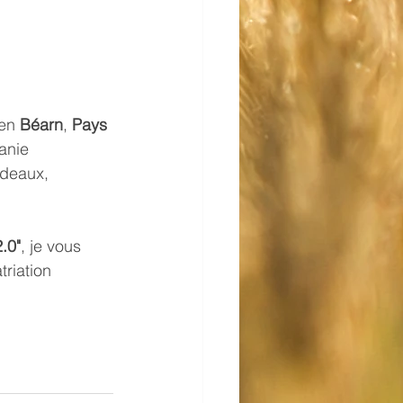
en 
Béarn
, 
Pays 
anie 
rdeaux
, 
.0"
, je vous 
riation 