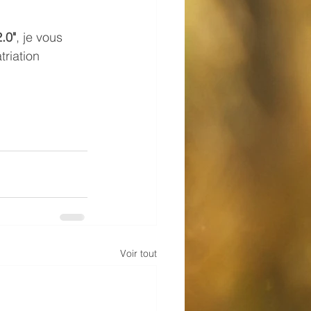
.0"
, je vous 
riation 
Voir tout