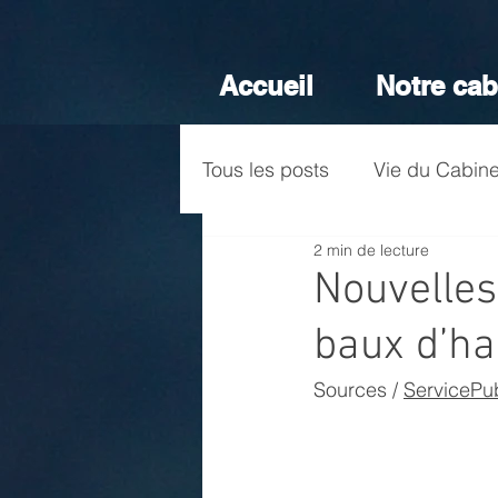
Accueil
Notre cab
Tous les posts
Vie du Cabine
2 min de lecture
Nouvelles
baux d’ha
Sources / 
ServicePub