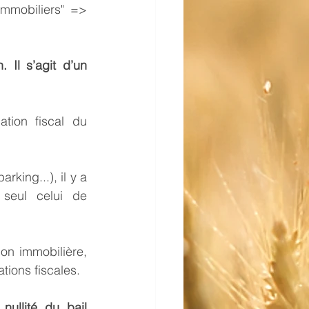
immobiliers" => 
 Il s’agit d’un 
tion fiscal du 
king...), il y a 
seul celui de 
on immobilière, 
ations fiscales.
ullité du bail 