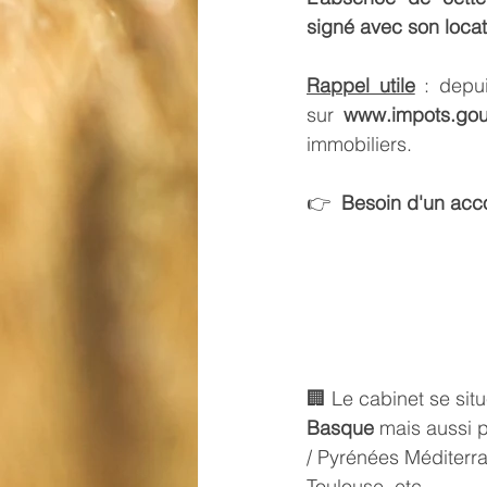
signé avec son locat
Rappel utile
 : depui
sur 
www.impots.gouv
immobiliers.
👉  
Besoin d'un acc
🏢 Le cabinet se sit
Basque
 mais aussi p
/ Pyrénées Méditerr
Toulouse
, etc.