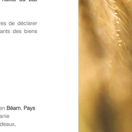
res de déclarer 
ants des biens 
en 
Béarn
, 
Pays 
anie 
rdeaux
, 